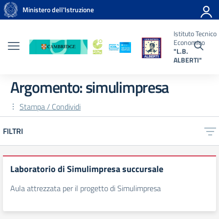
Vai ai contenuti
Vai al menu di navigazione
Vai al footer
Ministero dell'Istruzione
uto
ico
omico
Istituto Tecnico
.
Economico
RTI"
"L.B.
ALBERTI"
Argomento: simulimpresa
Stampa / Condividi
FILTRI
Laboratorio di Simulimpresa succursale
Aula attrezzata per il progetto di Simulimpresa