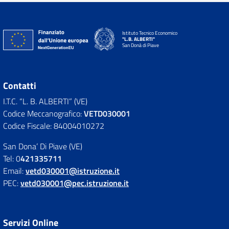
Istituto Tecnico Economico
"L.B. ALBERTI"
San Donà di Piave
Contatti
I.T.C. “L. B. ALBERTI” (VE)
Codice Meccanografico:
VETD030001
Codice Fiscale: 84004010272
San Dona’ Di Piave (VE)
Tel: 0
421335711
Email:
vetd030001@istruzione.it
PEC:
vetd030001@pec.istruzione.it
Servizi Online