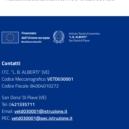
Istituto Tecnico Economico
"L.B. ALBERTI"
San Donà di Piave
Contatti
I.T.C. “L. B. ALBERTI” (VE)
Codice Meccanografico:
VETD030001
Codice Fiscale: 84004010272
San Dona’ Di Piave (VE)
Tel: 0
421335711
Email:
vetd030001@istruzione.it
PEC:
vetd030001@pec.istruzione.it