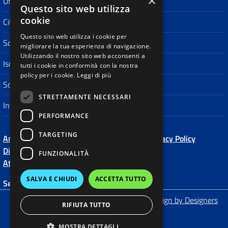
×
Ufficio Scolastico Territoriale
Questo sito web utilizza
cookie
Città di San Donà di Piave
Questo sito web utilizza i cookie per
Scuola in Chiaro
migliorare la tua esperienza di navigazione.
Utilizzando il nostro sito web acconsenti a
Iscrizioni On Line
tutti i cookie in conformità con la nostra
policy per i cookie.
Leggi di più
Scuola polo per la formazione
STRETTAMENTE NECESSARI
Invalsi
PERFORMANCE
TARGETING
Amministrazione Trasparente
Albo Online
Privacy Policy
Dichiarazione di accessibilità
Note Legali
FUNZIONALITÀ
Attuazione Misure PNRR
SALVA E CHIUDI
ACCETTA TUTTO
Seguici su:
Made by
Qweb WebAgency
-
Concept & Design by Designers
RIFIUTA TUTTO
Italia
MOSTRA DETTAGLI