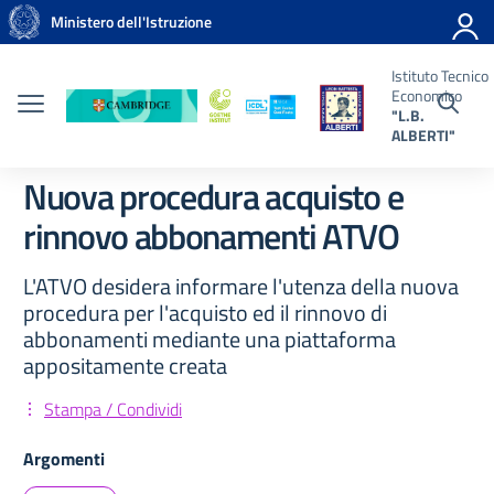
Vai ai contenuti
Vai al menu di navigazione
Vai al footer
Ministero dell'Istruzione
uto
ico
omico
Istituto Tecnico
.
Economico
RTI"
"L.B.
ALBERTI"
Nuova procedura acquisto e
rinnovo abbonamenti ATVO
L'ATVO desidera informare l'utenza della nuova
procedura per l'acquisto ed il rinnovo di
abbonamenti mediante una piattaforma
appositamente creata
Stampa / Condividi
Argomenti