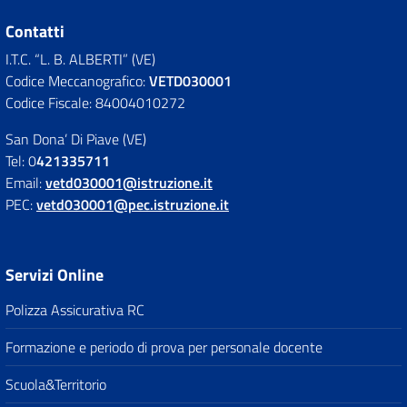
Contatti
I.T.C. “L. B. ALBERTI” (VE)
Codice Meccanografico:
VETD030001
Codice Fiscale: 84004010272
San Dona’ Di Piave (VE)
Tel: 0
421335711
Email:
vetd030001@istruzione.it
PEC:
vetd030001@pec.istruzione.it
Servizi Online
Polizza Assicurativa RC
Formazione e periodo di prova per personale docente
Scuola&Territorio