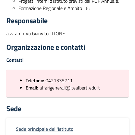
Progetti interni d’Istituto previsti dal POF Annuale;
Formazione Regionale e Ambito 16;
Responsabile
ass. amm.vo Gianvito TITONE
Organizzazione e contatti
Contatti
Telefono:
0421335711
Email:
affarigenerali@itealberti.edu.it
Sede
Sede principale dell'Istituto