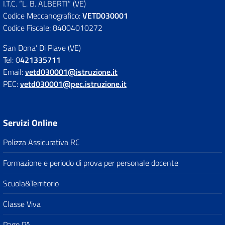
I.T.C. “L. B. ALBERTI” (VE)
Codice Meccanografico:
VETD030001
Codice Fiscale: 84004010272
San Dona’ Di Piave (VE)
Tel: 0
421335711
Email:
vetd030001@istruzione.it
PEC:
vetd030001@pec.istruzione.it
Servizi Online
Polizza Assicurativa RC
Formazione e periodo di prova per personale docente
Scuola&Territorio
Classe Viva
Pago PA