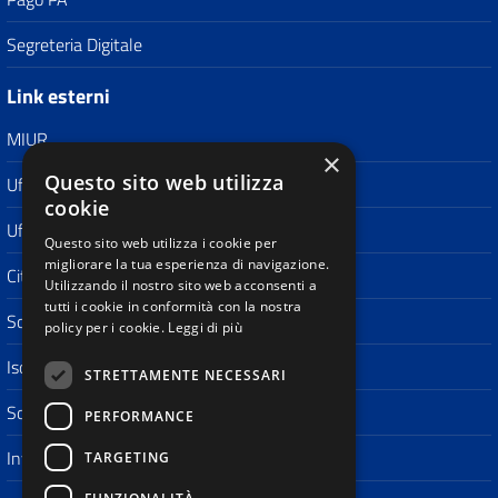
Segreteria Digitale
Link esterni
MIUR
×
Questo sito web utilizza
Ufficio Scolastico Regionale
cookie
Ufficio Scolastico Territoriale
Questo sito web utilizza i cookie per
migliorare la tua esperienza di navigazione.
Città di San Donà di Piave
Utilizzando il nostro sito web acconsenti a
tutti i cookie in conformità con la nostra
Scuola in Chiaro
policy per i cookie.
Leggi di più
Iscrizioni On Line
STRETTAMENTE NECESSARI
Scuola polo per la formazione
PERFORMANCE
Invalsi
TARGETING